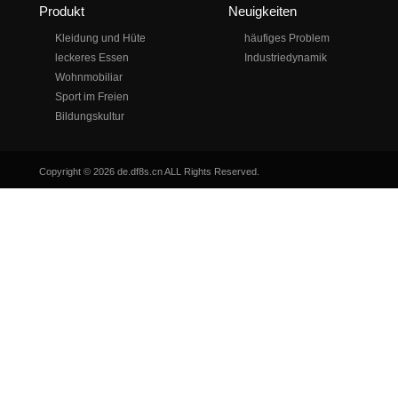
Produkt
Neuigkeiten
Kleidung und Hüte
häufiges Problem
leckeres Essen
Industriedynamik
Wohnmobiliar
Sport im Freien
Bildungskultur
Copyright © 2026 de.df8s.cn ALL Rights Reserved.