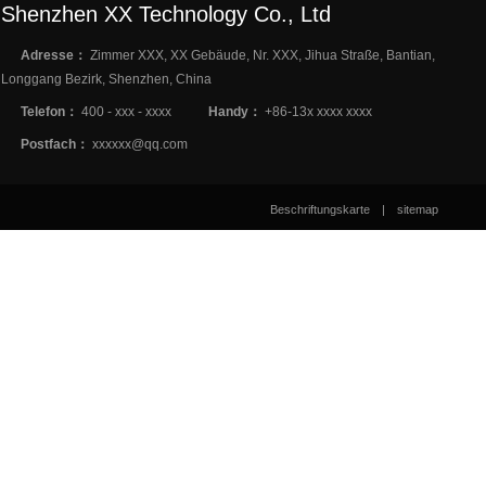
Shenzhen XX Technology Co., Ltd
Adresse：
Zimmer XXX, XX Gebäude, Nr. XXX, Jihua Straße, Bantian,
Longgang Bezirk, Shenzhen, China
Telefon：
400 - xxx - xxxx
Handy：
+86-13x xxxx xxxx
Postfach：
xxxxxx@qq.com
Beschriftungskarte
|
sitemap