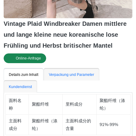
Vintage Plaid Windbreaker Damen mittlere
und lange kleine neue koreanische lose
Frühling und Herbst britischer Mantel
Online-Anfrage
Details zum Inhalt
Verpackung und Parameter
Kundendienst
面料名
聚酯纤维（涤
聚酯纤维
里料成分
称
纶）
主面料
聚酯纤维（涤
主面料成分的
91%-99%
成分
纶）
含量