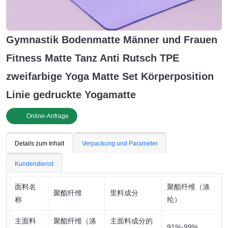
Gymnastik Bodenmatte Männer und Frauen
Fitness Matte Tanz Anti Rutsch TPE
zweifarbige Yoga Matte Set Körperposition
Linie gedruckte Yogamatte
Online-Anfrage
Details zum Inhalt
Verpackung und Parameter
Kundendienst
面料名
聚酯纤维（涤
聚酯纤维
里料成分
称
纶）
主面料
聚酯纤维（涤
主面料成分的
91%-99%